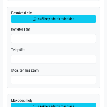
Postázási cím
székhely adatok másolása
Irányítószám
Település
Utca, tér, házszám
Működési hely
székhely adatok másolása