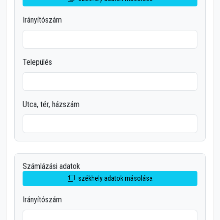
Irányítószám
Település
Utca, tér, házszám
Számlázási adatok
székhely adatok másolása
Irányítószám